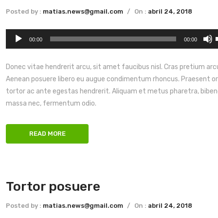
Posted by :
matias.news@gmail.com
/
On :
abril 24, 2018
Reproductor
U
00:00
00:00
de
l
audio
Donec vitae hendrerit arcu, sit amet faucibus nisl. Cras pretium arc
Aenean posuere libero eu augue condimentum rhoncus. Praesent o
tortor ac ante egestas hendrerit. Aliquam et metus pharetra, bib
massa nec, fermentum odio.
READ MORE
e
Tortor posuere
Posted by :
matias.news@gmail.com
/
On :
abril 24, 2018