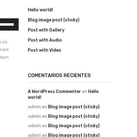
Hello world!
Blog image post (sticky)
tiliza
as
Post with Gallery
teclas
Post with Audio
u ex.
de
rnare
Post with Video
flecha
endum
arriba/abajo
para
COMENTARIOS RECIENTES
aumentar
o
disminuir
A WordPress Commenter
en
Hello
world!
l
volumen.
admin
en
Blog image post (sticky)
admin
en
Blog image post (sticky)
admin
en
Blog image post (sticky)
admin
en
Blog image post (sticky)