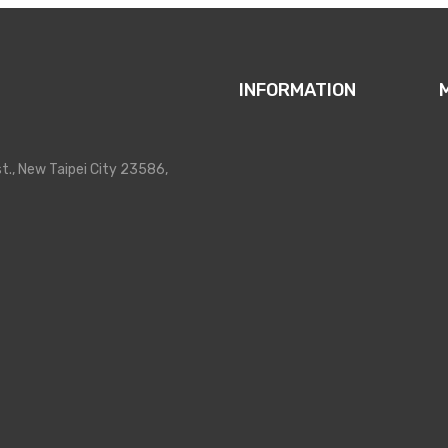
INFORMATION
t., New Taipei City 23586,