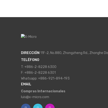
DIRECCIÓN
11F-2, No.880, Zhongzheng Rd., Zhonghe Dis
TELÉFONO
T: +886-2-8228 6300
F: +886-2-8228 6301
Whatsapp: +886-921-894-193
EMAIL
Compras Internacionales
luis@x-micro.com