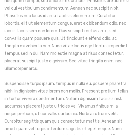
nec quam tempor, sed efficitur ex ultrices. Phasellus pretium est
vel dui vestibulum condimentum. Aenean nec suscipit nibh.
Phasellus nec lacus id arcu facilisis elementum. Curabitur
lobortis, elit ut elementum congue, erat ex bibendum odio, nec
iaculis lacus sem non lorem. Duis suscipit metus ante, sed
convallis quam posuere quis. Ut tincidunt eleifend odio, ac
fringilla mi vehicula nec. Nunc vitae lacus eget lectus imperdiet
tempus sed in dui. Nam molestie magna at risus consectetur,
placerat suscipit justo dignissim. Sed vitae fringilla enim, nec
ullamcorper arcu.
Suspendisse turpis ipsum, tempus in nulla eu, posuere pharetra
nibh. In dignissim vitae lorem non mollis. Praesent pretium tellus
in tortor viverra condimentum. Nullam dignissim facilisis nisl,
accumsan placerat justo ultricies vel. Vivamus finibus mi a
neque pretium, ut convallis dui lacinia. Morbi a rutrum velit.
Curabitur sagittis quam quis consectetur mattis. Aenean sit
amet quam vel turpis interdum sagittis et eget neque. Nunc