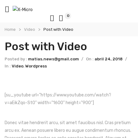
0
Home
Video
Post with Video
Post with Video
Posted by :
matias.news@gmail.com
/
On :
abril 24, 2018
/
In :
Video
,
Wordpress
[su_youtube url="https://www.youtube.com/watch?
v=aEikZqo-St0" width="1600" height="900"]
Donec vitae hendrerit arcu, sit amet faucibus nisl. Cras pretium
arcu ex. Aenean posuere libero eu augue condimentum rhoncus.