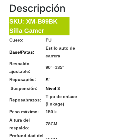
Descripción
SKU: XM-B99BK
Silla Gamer
Cuero:
PU
Estilo auto de
Base/Patas:
carrera
Respaldo
90°–135°
ajustable:
Reposapiés:
Sí
Suspensión:
Nivel 3
Tipo de enlace
Reposabrazos:
(linkage)
Peso máximo:
150 k
Altura del
78CM
respaldo:
Profundidad del