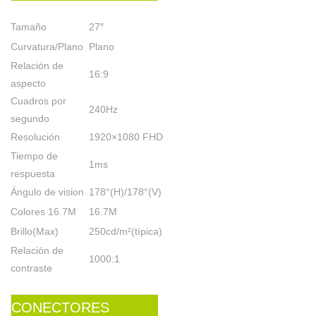
Tamaño
27″
Curvatura/Plano
Plano
Relación de
16:9
aspecto
Cuadros por
240Hz
segundo
Resolución
1920×1080 FHD
Tiempo de
1ms
respuesta
Ángulo de vision
178°(H)/178°(V)
Colores 16.7M
16.7M
Brillo(Max)
250cd/m²(típica)
Relación de
1000:1
contraste
CONECTORES