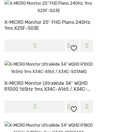
X-MICRO Monitor 25″ FHD Plano 240Hz.
1ms X25F-S03E
X-MICRO Monitor UltraWide 34″ WQHD
R1000 165Hz 1ms X34C-A165 / X34C-
S01AWQ