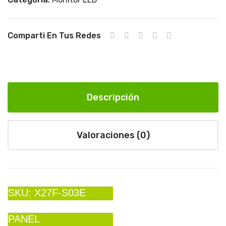
1ms
1ms
X34
X34
Comparti En Tus Redes
C-
C-
A18
A16
0
5 /
X34
Descripción
C-
S01
AW
Valoraciones (0)
Q
SKU: X27F-S03E
PANEL