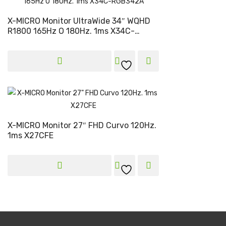
X-MICRO Monitor UltraWide 34″ WQHD
R1800 165Hz O 180Hz. 1ms X34C-
RGB342A
X-MICRO Monitor 27″ FHD Curvo 120Hz.
1ms X27CFE