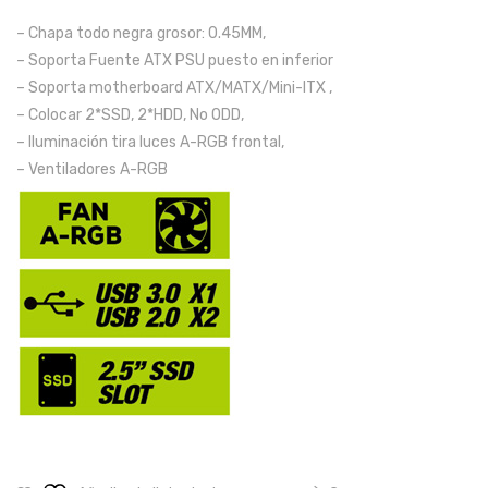
r
g
– Chapa todo negra grosor: 0.45MM,
24″
S6
– Soporta Fuente ATX PSU puesto en inferior
FH
–
– Soporta motherboard ATX/MATX/Mini-ITX ,
D
Luz
– Colocar 2*SSD, 2*HDD, No ODD,
Ultr
A-
– Iluminación tira luces A-RGB frontal,
– Ventiladores A-RGB
a
RG
fino
B
Fra
Fro
mel
ntal
ess.
y
X24
Tra
KF
ser
120
o
Hz
con
o
vidri
144
o