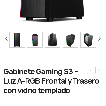
Gabinete Gaming S3 –
-
abi
Luz A-RGB Frontal y Trasero
MIC
net
con vidrio templado
RO
e
Mo
Ga
nito
min