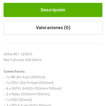
Descripción
Valoraciones (0)
650w 80+ (230V),
Max Full Load: 650 Watts
Conectores:
– 1 x MB 20+4 pin (500mm)
– 1 x CPU +12V 4+4 pin (550mm)
– 6 x SATA ( 2×500+150mm+150mm)
– 2 x Molex (500mm+150mm),
– 1 x FDD (150mm),
– 2 x PCI-E 6 pin (500+150mm)