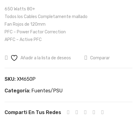
dor
s /
650 Watts 80+
–
PS
Todos los Cables Completamente mallado
A-
U
Fan Rojos de 120mm
RG
Ga
PFC – Power Factor Correction
B
min
APFC – Active PFC
TO
g
P
de
Añadir a la lista de deseos
Comparar
de
700
5
W
SKU:
XM650P
anill
80+
Categoría:
Fuentes/PSU
os
gol
d
XM
Comparti En Tus Redes
700
G