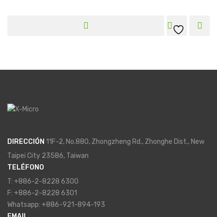
DIRECCIÓN
11F-2, No.880, Zhongzheng Rd., Zhonghe Dist., New
Taipei City 23586, Taiwan
TELÉFONO
T: +886-2-8228 6300
F: +886-2-8228 6301
Whatsapp: +886-921-894-193
EMAIL