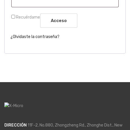
Recuérdame
Acceso
¿Olvidaste la contraseña?
DIRECCIÓN
11F-2, No.880, Zhongzheng Rd., Zhonghe Dist., New