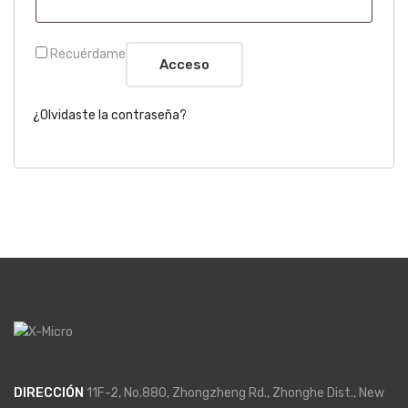
Recuérdame
Acceso
¿Olvidaste la contraseña?
DIRECCIÓN
11F-2, No.880, Zhongzheng Rd., Zhonghe Dist., New