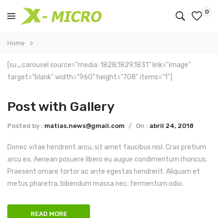
0
Home
[su_carousel source="media: 1828,1829,1831" link="image"
target="blank" width="960" height="708" items="1"]
Post with Gallery
Posted by :
matias.news@gmail.com
/
On :
abril 24, 2018
Donec vitae hendrerit arcu, sit amet faucibus nisl. Cras pretium
arcu ex. Aenean posuere libero eu augue condimentum rhoncus.
Praesent ornare tortor ac ante egestas hendrerit. Aliquam et
metus pharetra, bibendum massa nec, fermentum odio.
READ MORE